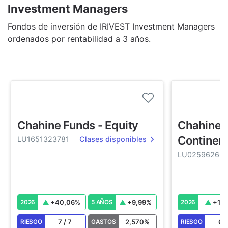
Investment Managers
Fondos de inversión de IRIVEST Investment Managers
ordenados por rentabilidad a 3 años.
Chahine Funds - Equity
Chahine F
Continen
LU1651323781
Clases disponibles
LU02596266
+
40,06
%
+
9,99
%
+
17,
2026
5 AÑOS
2026
7
/
7
2,570
%
6
RIESGO
GASTOS
RIESGO