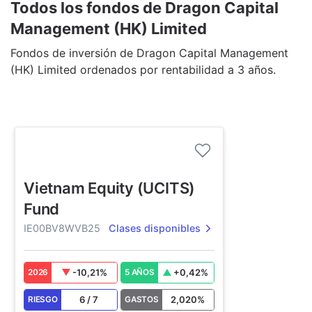
Todos los fondos de Dragon Capital
Management (HK) Limited
Fondos de inversión de Dragon Capital Management
(HK) Limited ordenados por rentabilidad a 3 años.
Vietnam Equity (UCITS)
Fund
IE00BV8WVB25
Clases disponibles
-10,21
%
+
0,42
%
2026
5 AÑOS
6
/
7
2,020
%
RIESGO
GASTOS