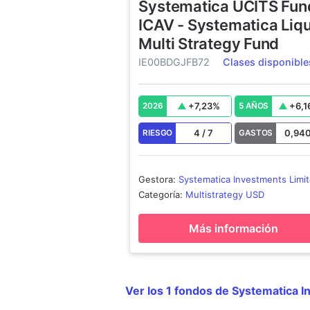
Systematica UCITS Fun
ICAV - Systematica Liq
Multi Strategy Fund
IE00BDGJFB72
Clases disponible
+
7,23
%
+
6,1
2026
5 AÑOS
4
/
7
0,94
RIESGO
GASTOS
Gestora
:
Systematica Investments Limi
Categoría
:
Multistrategy USD
Más información
Ver los 1 fondos de Systematica 