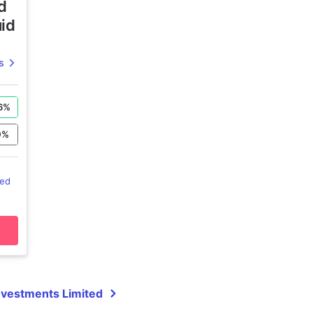
d
uid
s
6
%
0
%
ted
Investments Limited