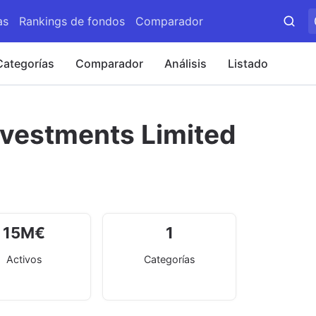
as
Rankings de fondos
Comparador
Categorías
Comparador
Análisis
Listado
nvestments Limited
15
M
€
1
Activos
Categorías