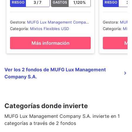
3
/
7
1,120
%
3
RIESGO
GASTOS
RIESGO
Gestora
:
MUFG Lux Management Company
Gestora
:
MUFG 
S.A.
S.A.
Categoría
:
Mixtos Flexibles USD
Categoría
:
Mixt
Más información
Más
Ver los 2 fondos de MUFG Lux Management
Company S.A.
Categorías donde invierte
MUFG Lux Management Company S.A. invierte en 1
categorías a través de 2 fondos