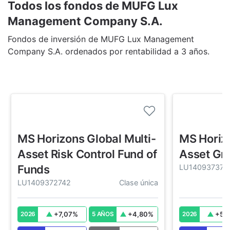
Todos los fondos de MUFG Lux
Management Company S.A.
Fondos de inversión de MUFG Lux Management
Company S.A. ordenados por rentabilidad a 3 años.
MS Horizons Global Multi-
MS Horizo
Asset Risk Control Fund of
Asset Gr
Funds
LU140937371
LU1409372742
Clase única
+
7,07
%
+
4,80
%
+
5,
2026
5 AÑOS
2026