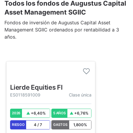
Todos los fondos de Augustus Capital
Asset Management SGIIC
Fondos de inversión de Augustus Capital Asset
Management SGIIC ordenados por rentabilidad a 3
años.
Lierde Equities FI
ES0118591009
Clase única
+
6,40
%
+
6,76
%
2026
5 AÑOS
4
/
7
1,800
%
RIESGO
GASTOS