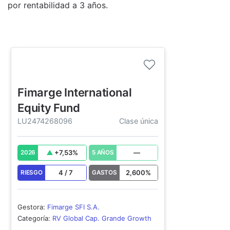
por rentabilidad a 3 años.
Fimarge International
Equity Fund
LU2474268096
Clase única
+
7,53
%
—
2026
5 AÑOS
4
/
7
2,600
%
RIESGO
GASTOS
Gestora
:
Fimarge SFI S.A.
Categoría
:
RV Global Cap. Grande Growth