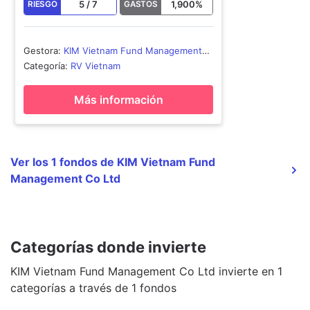
5
/
7
1,900
%
RIESGO
GASTOS
Gestora
:
KIM Vietnam Fund Management
Co Ltd
Categoría
:
RV Vietnam
Más información
Ver los 1 fondos de KIM Vietnam Fund
Management Co Ltd
Categorías donde invierte
KIM Vietnam Fund Management Co Ltd invierte en 1
categorías a través de 1 fondos