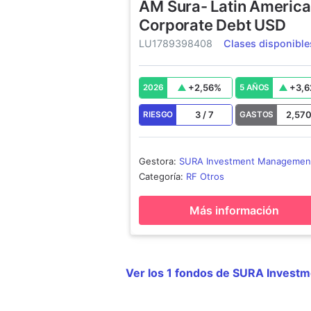
AM Sura- Latin America
Corporate Debt USD
LU1789398408
Clases disponible
+
2,56
%
+
3,6
2026
5 AÑOS
3
/
7
2,57
RIESGO
GASTOS
Gestora
:
SURA Investment Managemen
México SA de CV
Categoría
:
RF Otros
Más información
Ver los 1 fondos de SURA Inves