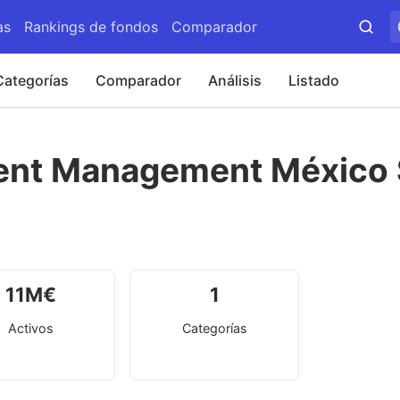
as
Rankings de fondos
Comparador
Categorías
Comparador
Análisis
Listado
ent Management México 
11
M
€
1
Activos
Categorías