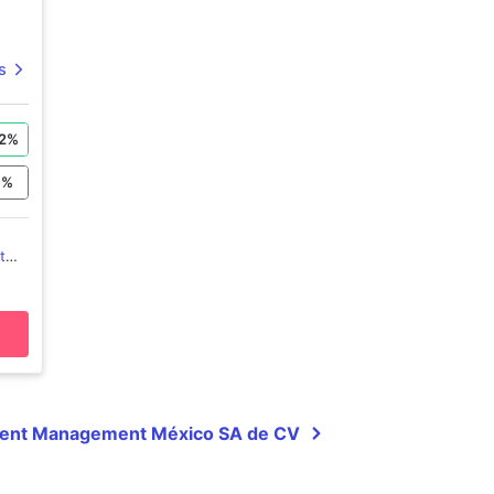
s
2
%
0
%
t
tment Management México SA de CV