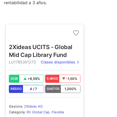
rentabilidad a 3 años.
2Xideas UCITS - Global
Mid Cap Library Fund
LU1785301273
Clases disponibles
+
8,59
%
-1,50
%
2026
5 AÑOS
4
/
7
1,200
%
RIESGO
GASTOS
Gestora
:
2Xideas AG
Categoría
:
RV Global Cap. Flexible