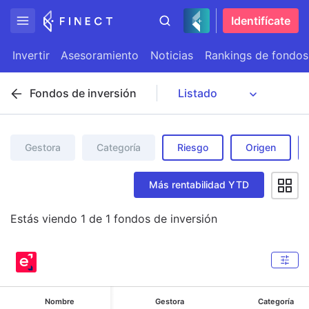
Identifícate
Invertir
Asesoramiento
Noticias
Rankings de fondos
Fondos de inversión
Gestora
Categoría
Riesgo
Origen
Más rentabilidad YTD
Estás viendo
1
de
1
fondos de inversión
Nombre
Gestora
Categoría