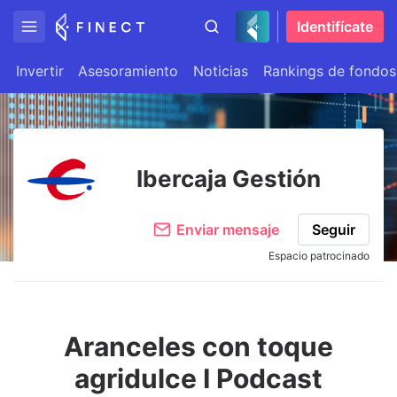
Identifícate
Invertir
Asesoramiento
Noticias
Rankings de fondos
Ibercaja Gestión
Enviar mensaje
Seguir
Espacio patrocinado
Aranceles con toque
agridulce I Podcast