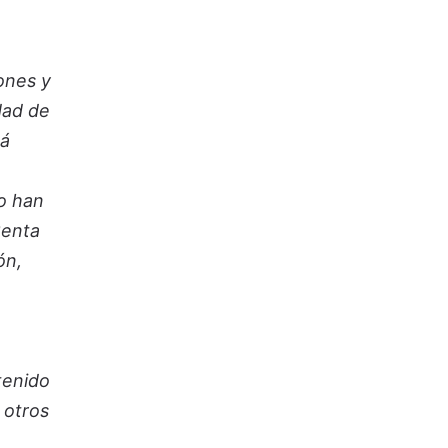
ones y
dad de
tá
o han
Renta
ón,
tenido
 otros