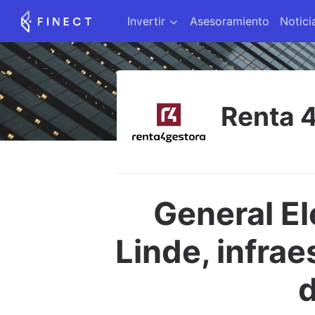
Invertir
Asesoramiento
Notici
Renta 
General El
Linde, infrae
d