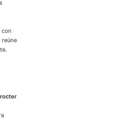
s
s con
o reúne
te.
rocter
ra