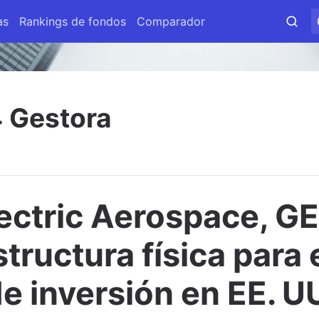
as
Rankings de fondos
Comparador
4 Gestora
ectric Aerospace, G
structura física para 
e inversión en EE. U