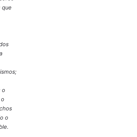
s que
ados
a
mismos;
 o
 o
ichos
io o
able.