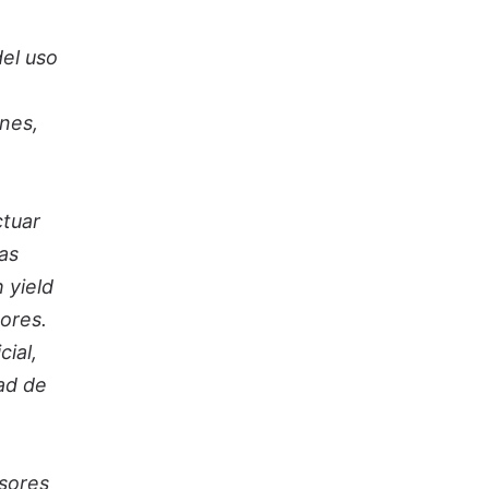
del uso
ones,
ctuar
Las
 yield
ores.
cial,
ad de
rsores