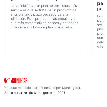
pens
La definición de un plan de pensiones más
jubi
sencilla es que se trata de un producto de
ahorro a largo plazo pensado para la
Los p
jubilación. Es el producto más popular y el
para t
que más comercializan bancos y entidades
sea fá
financiera a la hora de planificar el retiro.
jubila
produc
compl
caract
difere
Datos de mercado proporcionados por Morningstar.
Última actualización
6 de agosto de 2026