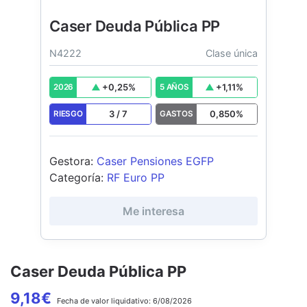
Caser Deuda Pública PP
N4222
Clase única
+
0,25
%
+
1,11
%
2026
5 AÑOS
3
/
7
0,850
%
RIESGO
GASTOS
Gestora
:
Caser Pensiones EGFP
Categoría
:
RF Euro PP
Me interesa
Caser Deuda Pública PP
9,18
€
Fecha de
valor liquidativo:
6/08/2026