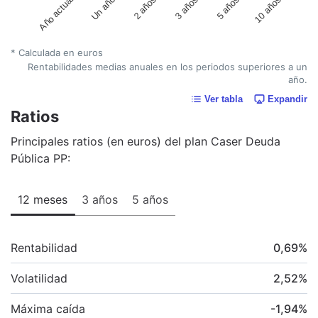
Año actual
Un año
2 años
3 años
5 años
10 años
* Calculada en euros
Rentabilidades medias anuales en los periodos superiores a un
año.
Ver tabla
Expandir
Ratios
Principales ratios (en euros) del plan Caser Deuda
Pública PP:
12 meses
3 años
5 años
Rentabilidad
0,69
%
Volatilidad
2,52
%
Máxima caída
-1,94
%