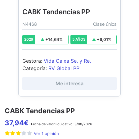
CABK Tendencias PP
N4468
Clase única
+
14,64
%
+
6,01
%
2026
5 AÑOS
Gestora
:
Vida Caixa Se. y Re.
Categoría
:
RV Global PP
Me interesa
CABK Tendencias PP
37,94
€
Fecha de
valor liquidativo:
3/08/2026
Ver
1
opinión