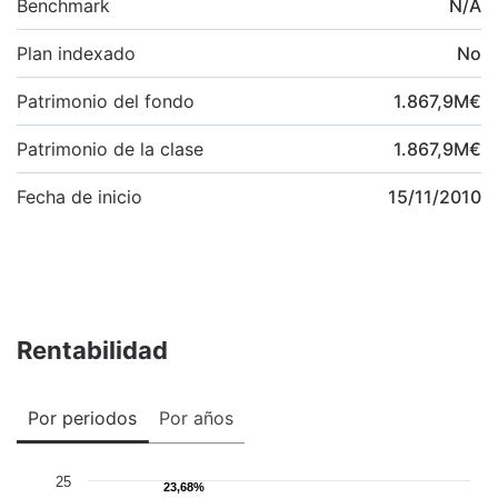
Benchmark
N/A
Plan indexado
No
Patrimonio del fondo
1.867,9
M
€
Patrimonio de la clase
1.867,9
M
€
Fecha de inicio
15/11/2010
Rentabilidad
Por periodos
Por años
25
23,68%
23,68%