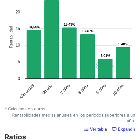
20
15,43%
15,43%
14,64%
14,64%
Rentabilidad
15
13,40%
13,40%
9,48%
9,48%
10
6,01%
6,01%
5
0
Un año
5 años
2 años
10 años
Año actual
3 años
* Calculada en euros
Rentabilidades medias anuales en los periodos superiores a un
año.
Ver tabla
Expandir
Ratios