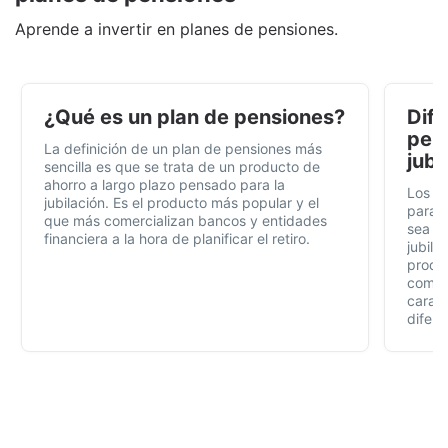
Aprende a invertir en planes de pensiones.
¿Qué es un plan de pensiones?
Dife
pens
La definición de un plan de pensiones más
jubi
sencilla es que se trata de un producto de
ahorro a largo plazo pensado para la
Los p
jubilación. Es el producto más popular y el
para t
que más comercializan bancos y entidades
sea fá
financiera a la hora de planificar el retiro.
jubila
produc
compl
caract
difere