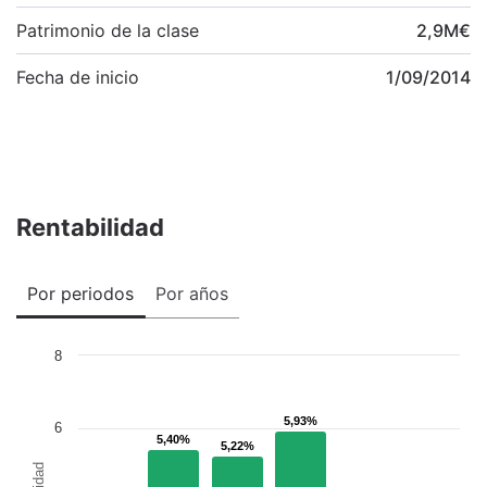
Patrimonio de la clase
2,9
M
€
Fecha de inicio
1/09/2014
Rentabilidad
Por periodos
Por años
8
5,93%
5,93%
6
5,40%
5,40%
5,22%
5,22%