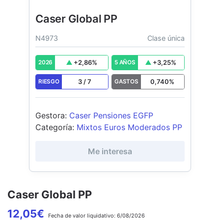
Caser Global PP
N4973
Clase única
+
2,86
%
+
3,25
%
2026
5 AÑOS
3
/
7
0,740
%
RIESGO
GASTOS
Gestora
:
Caser Pensiones EGFP
Categoría
:
Mixtos Euros Moderados PP
Me interesa
Caser Global PP
12,05
€
Fecha de
valor liquidativo:
6/08/2026