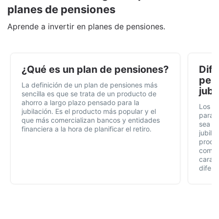
planes de pensiones
Aprende a invertir en planes de pensiones.
¿Qué es un plan de pensiones?
Dife
pens
La definición de un plan de pensiones más
jubi
sencilla es que se trata de un producto de
ahorro a largo plazo pensado para la
Los p
jubilación. Es el producto más popular y el
para t
que más comercializan bancos y entidades
sea fá
financiera a la hora de planificar el retiro.
jubila
produc
compl
caract
difere