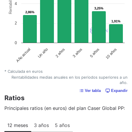
Rentabilidad
4
3,25%
3,25%
2,86%
2,86%
1,91%
1,91%
2
0
Año actual
Un año
2 años
3 años
5 años
10 años
* Calculada en euros
Rentabilidades medias anuales en los periodos superiores a un
año.
Ver tabla
Expandir
Ratios
Principales ratios (en euros) del plan Caser Global PP:
12 meses
3 años
5 años