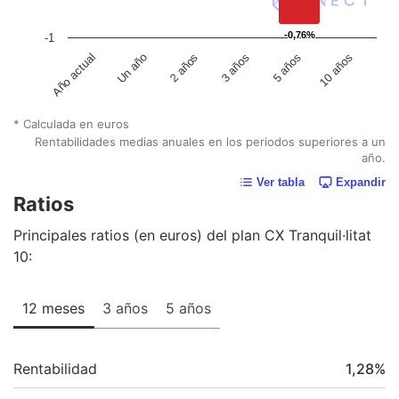
-0,76%
-0,76%
-1
Un año
5 años
2 años
10 años
Año actual
3 años
* Calculada en euros
Rentabilidades medias anuales en los periodos superiores a un
año.
Ver tabla
Expandir
Ratios
Principales ratios (en euros) del plan CX Tranquil·litat
10:
12 meses
3 años
5 años
Rentabilidad
1,28
%