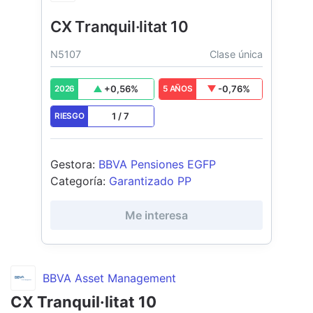
CX Tranquil·litat 10
N5107
Clase única
+
0,56
%
-0,76
%
2026
5 AÑOS
1
/
7
RIESGO
Gestora
:
BBVA Pensiones EGFP
Categoría
:
Garantizado PP
Me interesa
BBVA Asset Management
CX Tranquil·litat 10