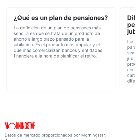
¿Qué es un plan de pensiones?
Dife
pens
La definición de un plan de pensiones más
jubi
sencilla es que se trata de un producto de
ahorro a largo plazo pensado para la
Los p
jubilación. Es el producto más popular y el
para t
que más comercializan bancos y entidades
sea fá
financiera a la hora de planificar el retiro.
jubila
produc
compl
caract
difere
Datos de mercado proporcionados por Morningstar.