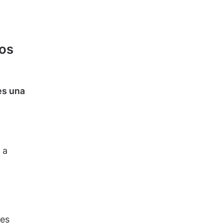
os
es una
 a
 es