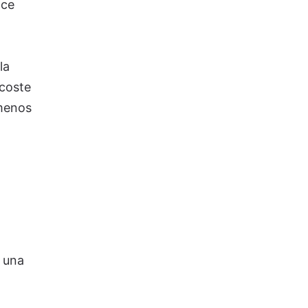
ace
la
 coste
 menos
 una