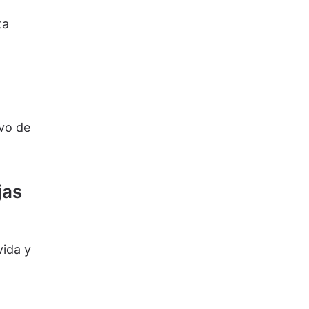
ta
ivo de
jas
ida y