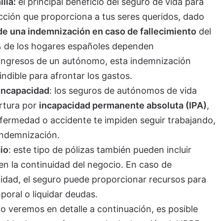
lia:
el principal beneficio del seguro de vida para
ción que proporciona a tus seres queridos, dado
de una indemnización en caso de fallecimiento
del
0% de los hogares españoles dependen
 ingresos de un autónomo, esta indemnización
ndible para afrontar los gastos.
incapacidad
: los seguros de autónomos de vida
ertura por
incapacidad permanente absoluta (IPA)
,
fermedad o accidente te impiden seguir trabajando,
indemnización.
io
: este tipo de pólizas también pueden incluir
n la continuidad del negocio. En caso de
cidad, el seguro puede proporcionar recursos para
poral o liquidar deudas.
o veremos en detalle a continuación, es posible