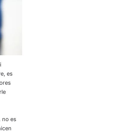
i
e, es
dores
rle
 no es
micen