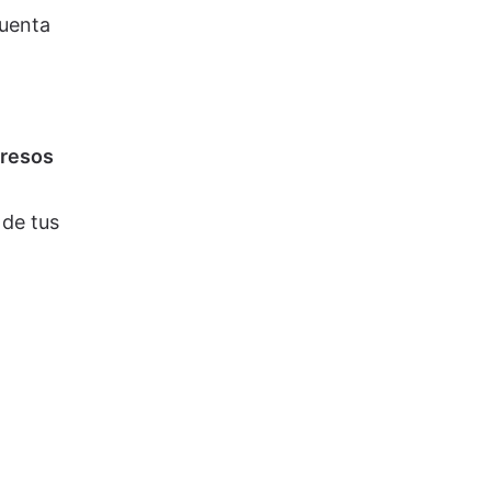
cuenta
gresos
de tus