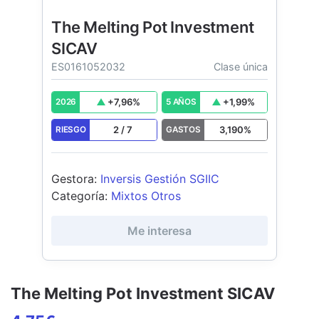
The Melting Pot Investment
SICAV
ES0161052032
Clase única
+
7,96
%
+
1,99
%
2026
5 AÑOS
2
/
7
3,190
%
RIESGO
GASTOS
Gestora
:
Inversis Gestión SGIIC
Categoría
:
Mixtos Otros
Me interesa
The Melting Pot Investment SICAV