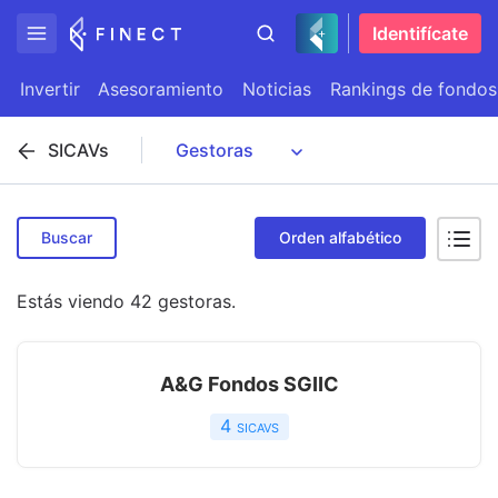
Identifícate
Invertir
Asesoramiento
Noticias
Rankings de fondos
SICAVs
Buscar
Orden alfabético
Estás viendo
42
gestoras
.
A&G Fondos SGIIC
4
sicavs