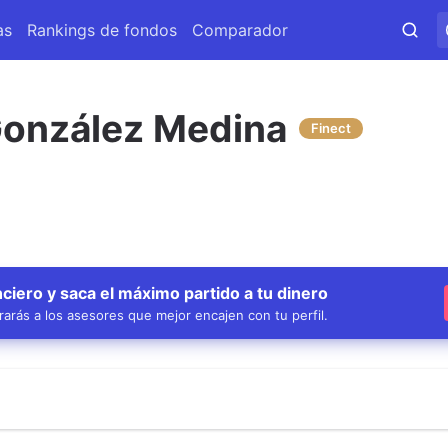
as
Rankings de fondos
Comparador
González Medina
Finect
ciero y saca el máximo partido a tu dinero
arás a los asesores que mejor encajen con tu perfil.