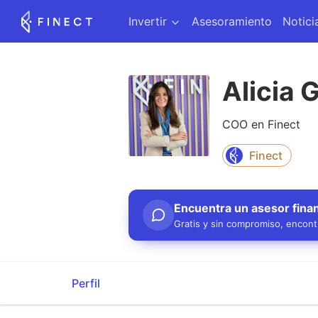
Invertir
Asesoramiento
Notici
Alicia 
COO en Finect
Finect
Encuentra un asesor finan
Gratis y sin compromiso, encontr
Perfil