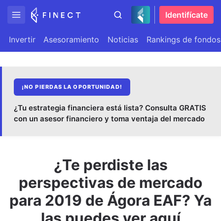
Identifícate
Invertir
Asesoramiento
Noticias
Rankings de fondos
¡NO PIERDAS LA OPORTUNIDAD!
¿Tu estrategia financiera está lista? Consulta GRATIS
con un asesor financiero y toma ventaja del mercado
¿Te perdiste las
perspectivas de mercado
para 2019 de Ágora EAF? Ya
las puedes ver aquí