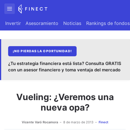
Invertir
Asesoramiento
Noticias
Rankings de fondos
¡NO PIERDAS LA OPORTUNIDAD!
¿Tu estrategia financiera está lista? Consulta GRATIS
con un asesor financiero y toma ventaja del mercado
Vueling: ¿Veremos una
nueva opa?
Vicente Varó Rocamora
8 de marzo de 2013
Finect