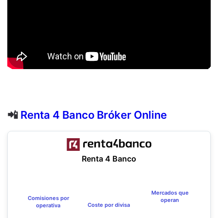
📲
Renta 4 Banco Bróker Online
Renta 4 Banco
Mercados que
Comisiones por
operan
Coste por divisa
operativa