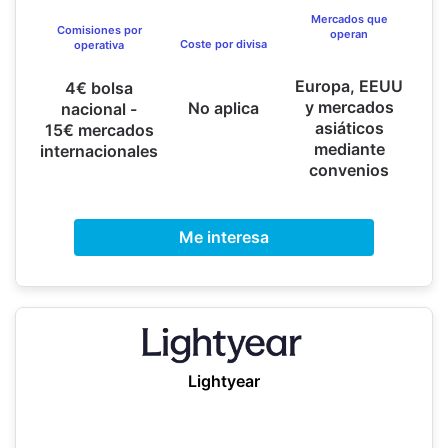
Mercados que
Comisiones por
operan
Coste por divisa
operativa
Europa, EEUU
4€ bolsa
y mercados
No aplica
nacional -
asiáticos
15€ mercados
mediante
internacionales
convenios
Me interesa
Lightyear