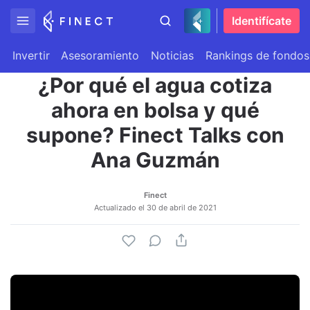
Identifícate
Invertir
Asesoramiento
Noticias
Rankings de fondos
¿Por qué el agua cotiza
ahora en bolsa y qué
supone? Finect Talks con
Ana Guzmán
Finect
Actualizado el
30 de abril de 2021