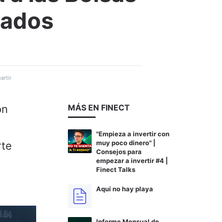
cados
rtir
ón
MÁS EN FINECT
"Empieza a invertir con
muy poco dinero" |
rte
Consejos para
empezar a invertir #4 |
Finect Talks
Aquí no hay playa
Informe Mensual de