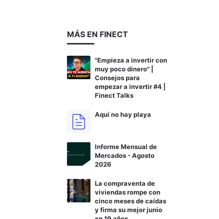
MÁS EN FINECT
"Empieza a invertir con
muy poco dinero" |
Consejos para
empezar a invertir #4 |
Finect Talks
Aquí no hay playa
Informe Mensual de
Mercados - Agosto
2026
La compraventa de
viviendas rompe con
cinco meses de caídas
y firma su mejor junio
en 19 años