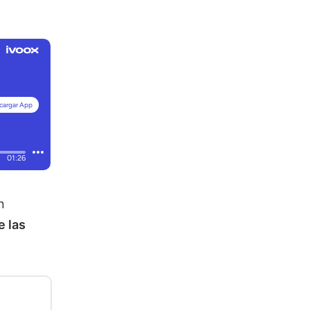
n
e las