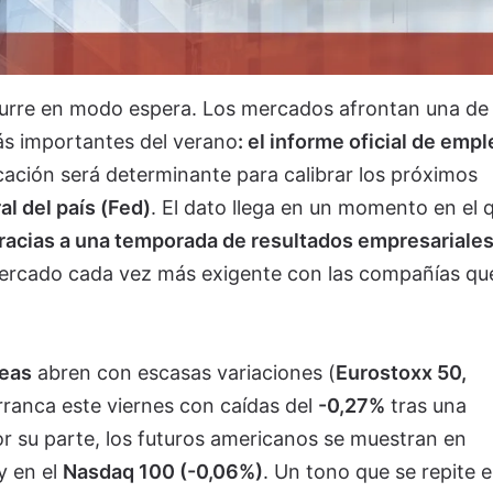
curre en modo espera. Los mercados afrontan una de 
s importantes del verano
: el informe oficial de emp
icación será determinante para calibrar los próximos
l del país (Fed)
. El dato llega en un momento en el
racias a una temporada de resultados empresariale
ercado cada vez más exigente con las compañías qu
eas
abren con escasas variaciones (
Eurostoxx 50,
ranca este viernes con caídas del
-0,27%
tras una
or su parte, los futuros americanos se muestran en
y en el
Nasdaq 100 (-0,06%)
. Un tono que se repite 