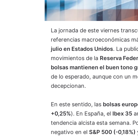
La jornada de este viernes trans
referencias macroeconómicas má
julio en Estados Unidos
. La publ
movimientos de la
Reserva Federa
bolsas mantienen el buen tono g
de lo esperado, aunque con un m
decepcionan.
En este sentido, las
bolsas europ
+0,25%
). En España, el
Ibex 35
ar
tendencia alcista esta semana. P
negativo en el
S&P 500 (-0,18%)