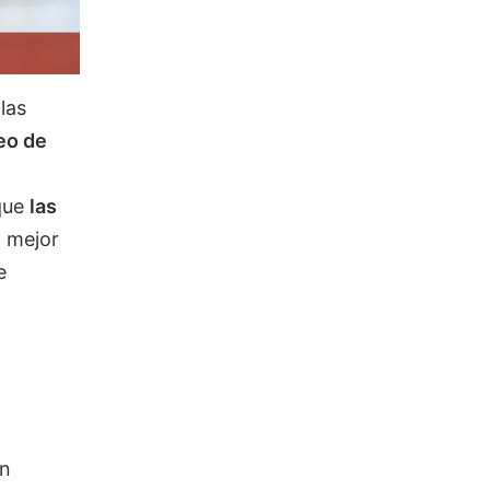
las
leo de
 que
las
s
mejor
e
en