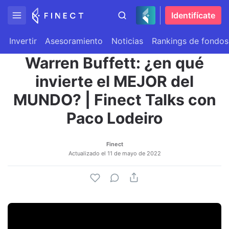
Identifícate
Invertir
Asesoramiento
Noticias
Rankings de fondos
Warren Buffett: ¿en qué
invierte el MEJOR del
MUNDO? | Finect Talks con
Paco Lodeiro
Finect
Actualizado el
11 de mayo de 2022