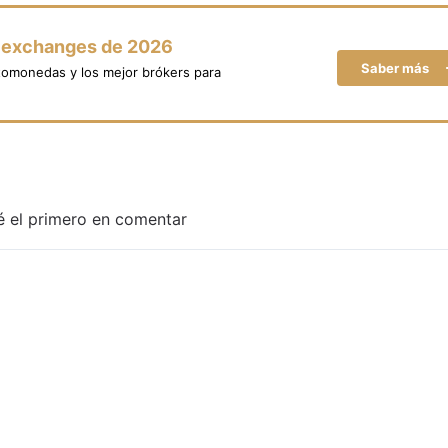
y exchanges de 2026
Saber más
tomonedas y los mejor brókers para
é el primero en comentar
Adjuntar imagen