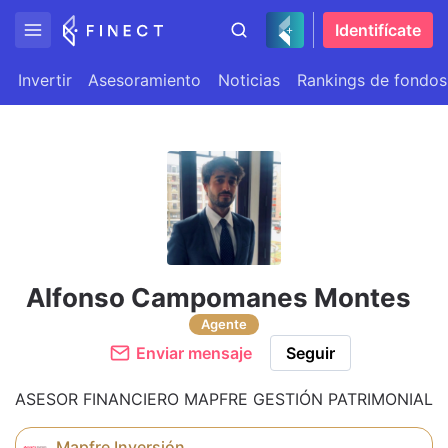
Identifícate
Invertir
Asesoramiento
Noticias
Rankings de fondos
Alfonso Campomanes Montes
Agente
Enviar mensaje
Seguir
ASESOR FINANCIERO MAPFRE GESTIÓN PATRIMONIAL
Mapfre Inversión