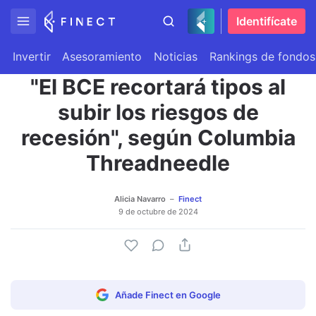
Identifícate
Invertir
Asesoramiento
Noticias
Rankings de fondos
"El BCE recortará tipos al
subir los riesgos de
recesión", según Columbia
Threadneedle
Alicia Navarro
Finect
9 de octubre de 2024
Añade Finect en Google