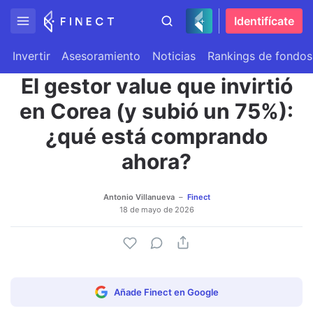
Identifícate
Invertir
Asesoramiento
Noticias
Rankings de fondos
El gestor value que invirtió
en Corea (y subió un 75%):
¿qué está comprando
ahora?
Antonio Villanueva
Finect
18 de mayo de 2026
Añade Finect en Google