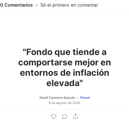
0
Comentarios
Sé el primero en comentar
"Fondo que tiende a
Adjuntar imagen
Comentar
comportarse mejor en
entornos de inflación
elevada"
David Carmona Sacedo
Finect
8 de agosto de 2026