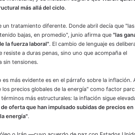
uctural más allá del ciclo
.
 un tratamiento diferente. Donde abril decía que "las
enido bajas, en promedio", junio afirma que
"las gan
 la fuerza laboral"
. El cambio de lenguaje es deliber
 resiste a duras penas, sino uno que acompaña el
a sin tensiones.
es más evidente es en el párrafo sobre la inflación. A
los precios globales de la energía" como factor parci
 términos más estructurales: la inflación sigue eleva
de oferta que han impulsado subidas de precios en
la energía"
.
etróleo o Irán —cuyo acuerdo de paz con Estados Unid