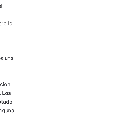
l
ro lo
es una
cción
. Los
otado
inguna