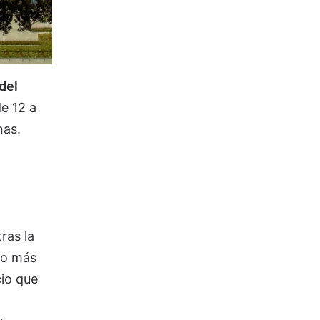
del
e 12 a
nas.
ras la
do más
io que