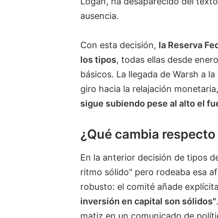
Logan, ha desaparecido del texto
ausencia.
Con esta decisión,
la Reserva Fe
los tipos
, todas ellas desde ener
básicos. La llegada de Warsh a l
giro hacia la relajación monetari
sigue subiendo pese al alto el fu
¿Qué cambia respecto 
En la anterior decisión de tipos 
ritmo sólido" pero rodeaba esa af
robusto: el comité añade explíci
inversión en capital son sólidos"
matiz en un comunicado de políti