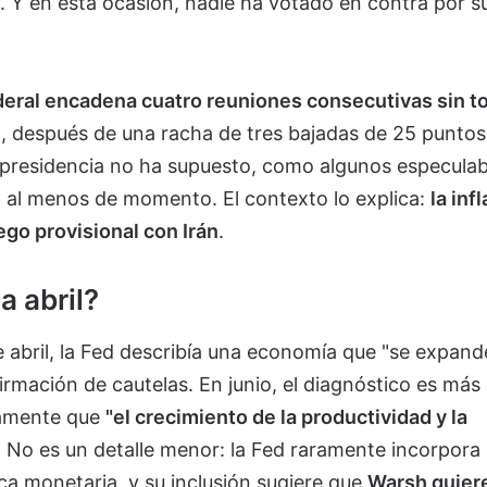
. Y en esta ocasión, nadie ha votado en contra por s
deral encadena cuatro reuniones consecutivas sin t
o, después de una racha de tres bajadas de 25 puntos
a presidencia no ha supuesto, como algunos especula
a, al menos de momento. El contexto lo explica:
la inf
ego provisional con Irán
.
a abril?
de abril, la Fed describía una economía que "se expand
irmación de cautelas. En junio, el diagnóstico es más
tamente que
"el crecimiento de la productividad y la
. No es un detalle menor: la Fed raramente incorpora
ca monetaria, y su inclusión sugiere que
Warsh quiere 