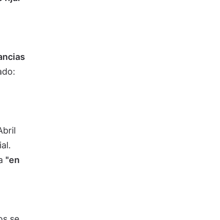
ancias
ado:
bril
al.
da
"en
os se