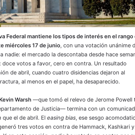
va Federal mantiene los tipos de interés en el rango 
e miércoles 17 de junio
, con una votación unánime d
e a nadie: el mercado la descontaba desde hace sema
 doce votos a favor, cero en contra. Un resultado
nión de abril, cuando cuatro disidencias dejaron al
ractura, al menos en el papel, ha desaparecido.
Kevin Warsh
—que tomó el relevo de Jerome Powell t
l Departamento de Justicia— termina con un comunica
h
que el de abril. El
easing bias
, ese sesgo acomodatic
 generó tres votos en contra de Hammack, Kashkari y