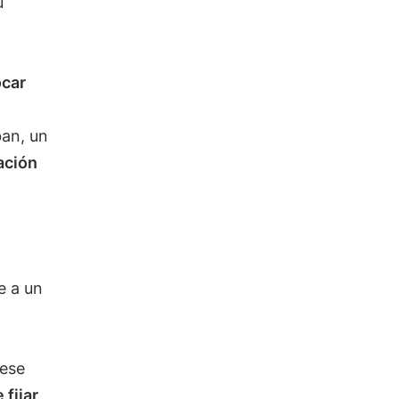
u
ocar
ban, un
lación
e a un
 ese
fijar