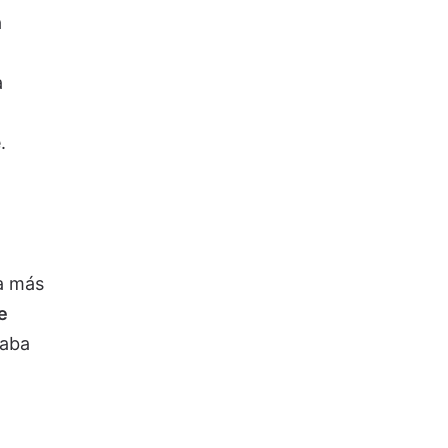
a
a
.
ia más
e
maba