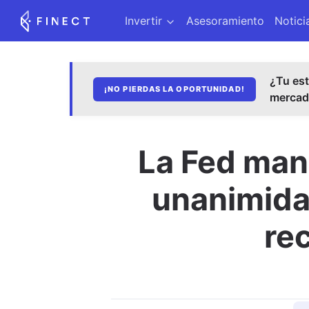
Invertir
Asesoramiento
Notici
¿Tu est
¡NO PIERDAS LA OPORTUNIDAD!
merca
La Fed man
unanimidad
rec