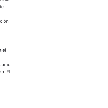
de
nción
 el
 como
o. El