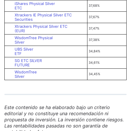
iShares Physical Silver
37,68%
ETC
Xtrackers IE Physical Silver ETC
37,67%
Securities
Xtrackers Physical Silver ETC
37,47%
(EUR)
WisdomTree Physical
37,38%
Silver
UBS Silver
34,84%
ETF
SG ETC SILVER
34,61%
FUTURE
WisdomTree
34,45%
Silver
Este contenido se ha elaborado bajo un criterio
editorial y no constituye una recomendación ni
propuesta de inversión. La inversión contiene riesgos.
Las rentabilidades pasadas no son garantía de