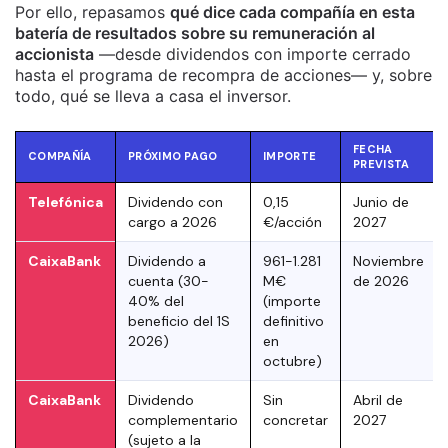
Por ello, repasamos
qué dice cada compañía en esta
batería de resultados sobre su remuneración al
accionista
—desde dividendos con importe cerrado
hasta el programa de recompra de acciones— y, sobre
todo, qué se lleva a casa el inversor.
FECHA
COMPAÑÍA
PRÓXIMO PAGO
IMPORTE
PREVISTA
Telefónica
Dividendo con
0,15
Junio de
cargo a 2026
€/acción
2027
CaixaBank
Dividendo a
961-1.281
Noviembre
cuenta (30-
M€
de 2026
40% del
(importe
beneficio del 1S
definitivo
2026)
en
octubre)
CaixaBank
Dividendo
Sin
Abril de
complementario
concretar
2027
(sujeto a la