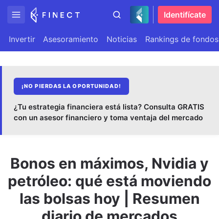
Identifícate
Invertir
Asesoramiento
Noticias
Rankings de fondos
¡NO PIERDAS LA OPORTUNIDAD!
¿Tu estrategia financiera está lista? Consulta GRATIS
con un asesor financiero y toma ventaja del mercado
Bonos en máximos, Nvidia y
petróleo: qué está moviendo
las bolsas hoy | Resumen
diario de mercados