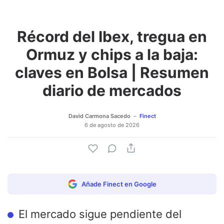
Récord del Ibex, tregua en
Adjuntar imagen
Comentar
Ormuz y chips a la baja:
claves en Bolsa | Resumen
diario de mercados
David Carmona Sacedo
Finect
6 de agosto de 2026
Añade Finect en Google
El mercado sigue pendiente del