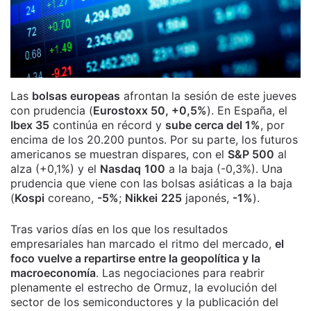
Las
bolsas europeas
afrontan la sesión de este jueves
con prudencia (
Eurostoxx 50, +0,5%
). En España, el
Ibex 35
continúa en récord y
sube cerca del 1%
, por
encima de los 20.200 puntos. Por su parte, los futuros
americanos se muestran dispares, con el
S&P 500
al
alza (+0,1%) y el
Nasdaq
100
a la baja (-0,3%). Una
prudencia que viene con las bolsas asiáticas a la baja
(
Kospi
coreano,
-5%
;
Nikkei
225
japonés,
-1%
).
Tras varios días en los que los resultados
empresariales han marcado el ritmo del mercado,
el
foco vuelve a repartirse entre la geopolítica y la
macroeconomía
. Las negociaciones para reabrir
plenamente el estrecho de Ormuz, la evolución del
sector de los semiconductores y la publicación del