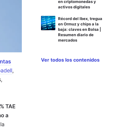
en criptomonedas y
activos digitales
Récord del Ibex, tregua
en Ormuz y chips a la
baja: claves en Bolsa |
Resumen diario de
mercados
Ver todos los contenidos
ntas
adell
,
,
2% TAE
mo a
la