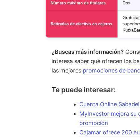
Número máximo de titulares
Dos
Gratuita
Retiradas de efectivo en cajeros
superior
KutxaBan
¿Buscas más información?
Consu
interesa saber qué ofrecen los b
las mejores
promociones de banco
Te puede interesar:
Cuenta Online Sabadell
MyInvestor mejora su c
promoción
Cajamar ofrece 200 eur