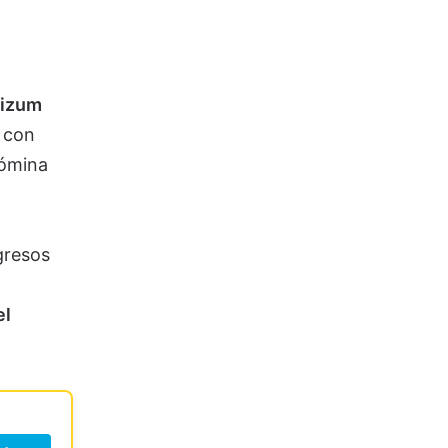
Bizum
s con
nómina
gresos
el