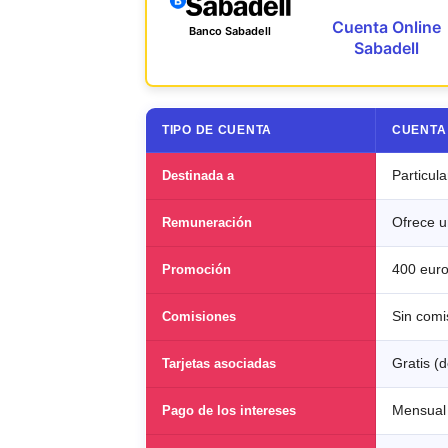
Cuenta Online
Banco Sabadell
Sabadell
TIPO DE CUENTA
CUENTA
Destinada a
Particul
Remuneración
Ofrece u
Promoción
400 euro
Comisiones
Sin comi
Tarjetas asociadas
Gratis (d
Pago de los intereses
Mensual