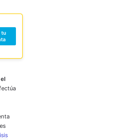
 tu
ta
el
fectúa
enta
des
sis