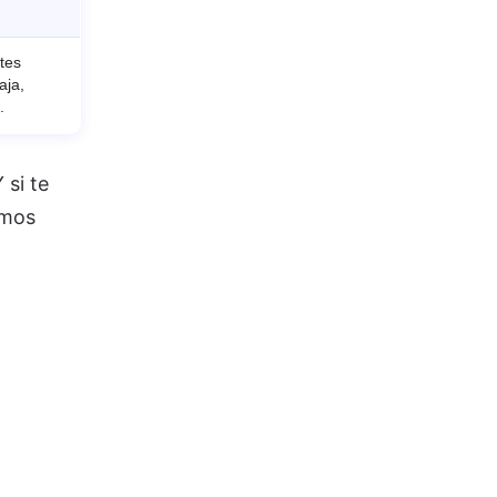
tes
aja,
.
 si te
amos