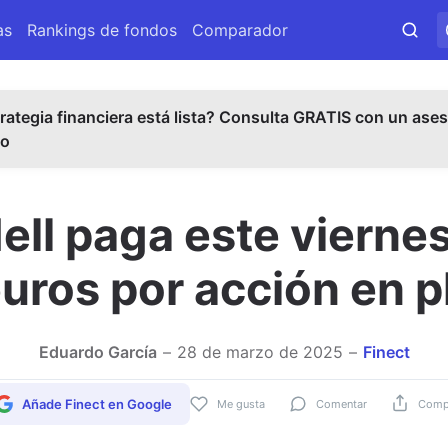
as
Rankings de fondos
Comparador
rategia financiera está lista? Consulta GRATIS con un ases
do
ll paga este viernes
euros por acción en 
Eduardo García
28 de marzo de 2025
Finect
Añade Finect en Google
Me gusta
Comentar
Compa