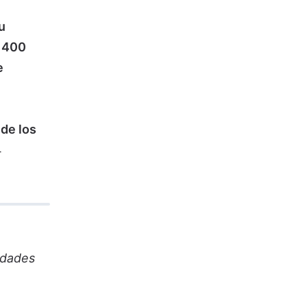
u
n 400
e
 de los
4
idades