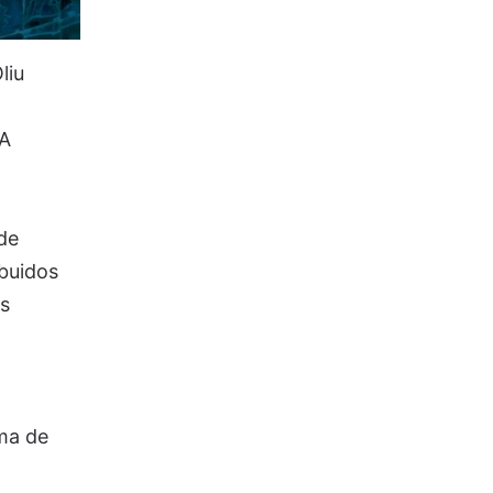
liu
PA
de
ibuidos
s
ma de