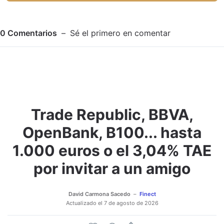
0
Comentarios
Sé el primero en comentar
Trade Republic, BBVA,
Adjuntar imagen
Comentar
OpenBank, B100... hasta
1.000 euros o el 3,04% TAE
por invitar a un amigo
David Carmona Sacedo
Finect
Actualizado el
7 de agosto de 2026