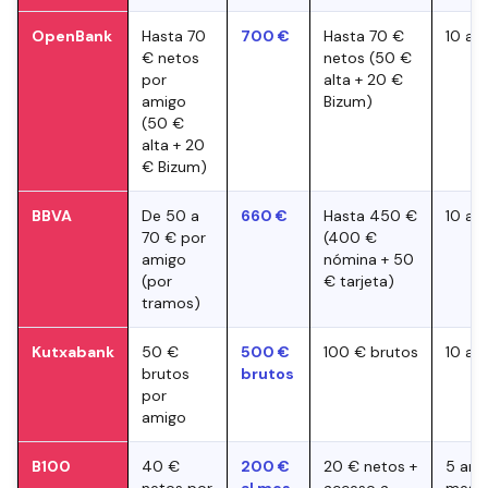
OpenBank
Hasta 70
700 €
Hasta 70 €
10 am
€ netos
netos (50 €
por
alta + 20 €
amigo
Bizum)
(50 €
alta + 20
€ Bizum)
BBVA
De 50 a
660 €
Hasta 450 €
10 am
70 € por
(400 €
amigo
nómina + 50
(por
€ tarjeta)
tramos)
Kutxabank
50 €
500 €
100 € brutos
10 am
brutos
brutos
por
amigo
B100
40 €
200 €
20 € netos +
5 ami
netos por
al mes
acceso a
mes