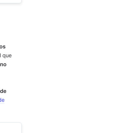
los
l que
no
 de
de