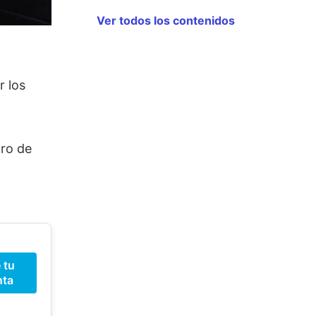
Ver todos los contenidos
 los
tro de
 tu
nta