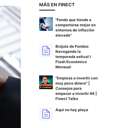
MÁS EN FINECT
"Fondo que tiende a
comportarse mejor en
entornos de inflación
elevada"
Brújula de Fondos:
Navegando la
temporada estival I
Flash Económico
Mensual
"Empieza a invertir con
muy poco dinero" |
Consejos para
empezar a invertir #4 |
Finect Talks
Aquí no hay playa