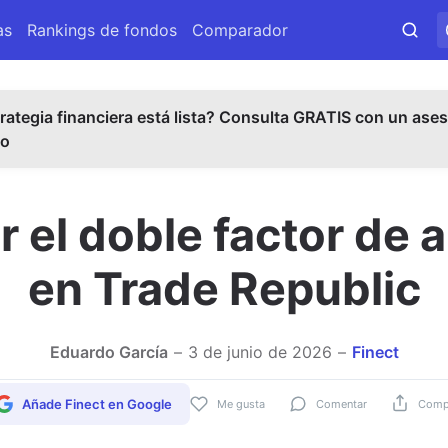
as
Rankings de fondos
Comparador
rategia financiera está lista? Consulta GRATIS con un ases
do
 el doble factor de 
en Trade Republic
Eduardo García
3 de junio de 2026
Finect
Añade Finect en Google
Me gusta
Comentar
Compa