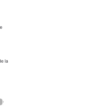
de
e la