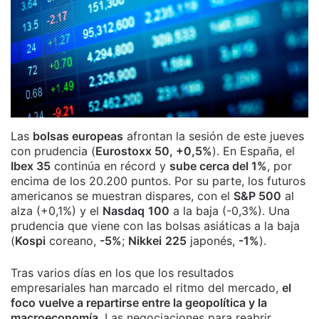
Las
bolsas europeas
afrontan la sesión de este jueves
con prudencia (
Eurostoxx 50, +0,5%
). En España, el
Ibex 35
continúa en récord y
sube cerca del 1%
, por
encima de los 20.200 puntos. Por su parte, los futuros
americanos se muestran dispares, con el
S&P 500
al
alza (+0,1%) y el
Nasdaq
100
a la baja (-0,3%). Una
prudencia que viene con las bolsas asiáticas a la baja
(
Kospi
coreano,
-5%
;
Nikkei
225
japonés,
-1%
).
Tras varios días en los que los resultados
empresariales han marcado el ritmo del mercado,
el
foco vuelve a repartirse entre la geopolítica y la
macroeconomía
. Las negociaciones para reabrir