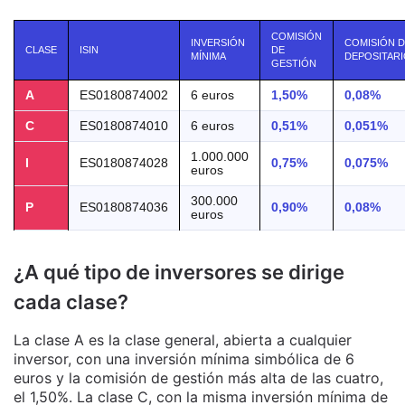
COMISIÓN
INVERSIÓN
COMISIÓN 
CLASE
ISIN
DE
MÍNIMA
DEPOSITAR
GESTIÓN
A
ES0180874002
6 euros
1,50%
0,08%
C
ES0180874010
6 euros
0,51%
0,051%
1.000.000
I
ES0180874028
0,75%
0,075%
euros
300.000
P
ES0180874036
0,90%
0,08%
euros
¿A qué tipo de inversores se dirige
cada clase?
La clase A es la clase general, abierta a cualquier
inversor, con una inversión mínima simbólica de 6
euros y la comisión de gestión más alta de las cuatro,
el 1,50%. La clase C, con la misma inversión mínima de