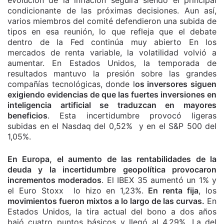
evolución de la inflación seguirá siendo el principal
condicionante de las próximas decisiones. Aun así,
varios miembros del comité defendieron una subida de
tipos en esa reunión, lo que refleja que el debate
dentro de la Fed continúa muy abierto En los
mercados de renta variable, la volatilidad volvió a
aumentar. En Estados Unidos, la temporada de
resultados mantuvo la presión sobre las grandes
compañías tecnológicas, donde l
os inversores siguen
exigiendo evidencias de que las fuertes inversiones en
inteligencia artificial se traduzcan en mayores
beneficios
. Esta incertidumbre provocó ligeras
subidas en el Nasdaq del 0,52% y en el S&P 500 del
1,05%.
En Europa, el aumento de las rentabilidades de la
deuda y la incertidumbre geopolítica provocaron
incrementos moderados
. El IBEX 35 aumentó un 1% y
el Euro Stoxx lo hizo en 1,23%.
En renta fija
, los
movimientos fueron mixtos a lo largo de las curvas.
En
Estados Unidos, la tira actual del bono a dos años
bajó cuatro puntos básicos y llegó al 4,29%. La del