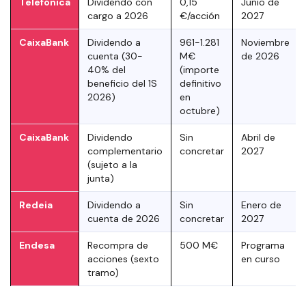
Telefónica
Dividendo con
0,15
Junio de
cargo a 2026
€/acción
2027
CaixaBank
Dividendo a
961-1.281
Noviembre
cuenta (30-
M€
de 2026
40% del
(importe
beneficio del 1S
definitivo
2026)
en
octubre)
CaixaBank
Dividendo
Sin
Abril de
complementario
concretar
2027
(sujeto a la
junta)
Redeia
Dividendo a
Sin
Enero de
cuenta de 2026
concretar
2027
Endesa
Recompra de
500 M€
Programa
acciones (sexto
en curso
tramo)