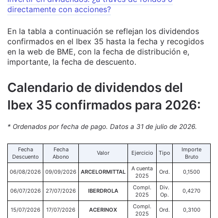
directamente con acciones?
En la tabla a continuación se reflejan los dividendos
confirmados en el Ibex 35 hasta la fecha y recogidos
en la web de BME, con la fecha de distribución e,
importante, la fecha de descuento.
Calendario de dividendos del
Ibex 35 confirmados para 2026:
* Ordenados por fecha de pago. Datos a 31 de julio de 2026.
Fecha
Fecha
Importe
Valor
Ejercicio
Tipo
Descuento
Abono
Bruto
A cuenta
06/08/2026
09/09/2026
ARCELORMITTAL
Ord.
0,1500
2025
Compl.
Div.
06/07/2026
27/07/2026
IBERDROLA
0,4270
2025
Op.
Compl.
15/07/2026
17/07/2026
ACERINOX
Ord.
0,3100
2025