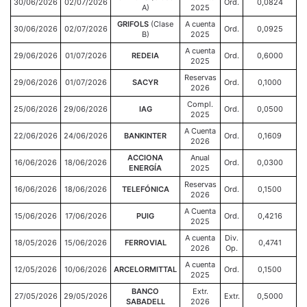
30/06/2026
02/07/2026
Ord.
0,0824
A)
2025
GRIFOLS
(Clase
A cuenta
30/06/2026
02/07/2026
Ord.
0,0925
B)
2025
A cuenta
29/06/2026
01/07/2026
REDEIA
Ord.
0,6000
2025
Reservas
29/06/2026
01/07/2026
SACYR
Ord.
0,1000
2026
Compl.
25/06/2026
29/06/2026
IAG
Ord.
0,0500
2025
A Cuenta
22/06/2026
24/06/2026
BANKINTER
Ord.
0,1609
2026
ACCIONA
Anual
16/06/2026
18/06/2026
Ord.
0,0300
ENERGÍA
2025
Reservas
16/06/2026
18/06/2026
TELEFÓNICA
Ord.
0,1500
2026
A Cuenta
15/06/2026
17/06/2026
PUIG
Ord.
0,4216
2025
A cuenta
Div.
18/05/2026
15/06/2026
FERROVIAL
0,4741
2026
Op.
A cuenta
12/05/2026
10/06/2026
ARCELORMITTAL
Ord.
0,1500
2025
BANCO
Extr.
27/05/2026
29/05/2026
Extr.
0,5000
SABADELL
2026