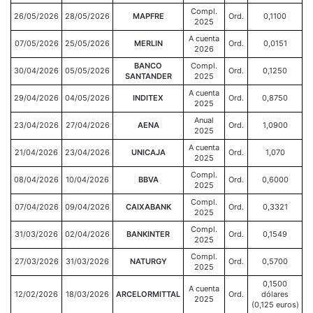
Compl.
26/05/2026
28/05/2026
MAPFRE
Ord.
0,1100
2025
A cuenta
07/05/2026
25/05/2026
MERLIN
Ord.
0,0151
2026
BANCO
Compl.
30/04/2026
05/05/2026
Ord.
0,1250
SANTANDER
2025
A cuenta
29/04/2026
04/05/2026
INDITEX
Ord.
0,8750
2025
Anual
23/04/2026
27/04/2026
AENA
Ord.
1,0900
2025
A cuenta
21/04/2026
23/04/2026
UNICAJA
Ord.
1,070
2025
Compl.
08/04/2026
10/04/2026
BBVA
Ord.
0,6000
2025
Compl.
07/04/2026
09/04/2026
CAIXABANK
Ord.
0,3321
2025
Compl.
31/03/2026
02/04/2026
BANKINTER
Ord.
0,1549
2025
Compl.
27/03/2026
31/03/2026
NATURGY
Ord.
0,5700
2025
0,1500
A cuenta
12/02/2026
18/03/2026
ARCELORMITTAL
Ord.
dólares
2025
(0,125 euros)