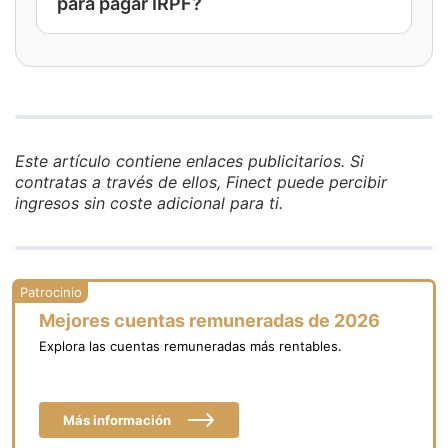
para pagar IRPF?
reduce el impacto total del impuesto.
Si no alcanzas el mínimo exigido, Hacienda
puede devolverte todas las retenciones
practicadas durante el año en la
declaración de la renta.
Este artículo contiene enlaces publicitarios. Si
contratas a través de ellos, Finect puede percibir
ingresos sin coste adicional para ti.
Mejores cuentas remuneradas de 2026
Explora las cuentas remuneradas más rentables.
Más información