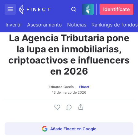
Identifícate
Invertir
Asesoramiento
Noticias
Rankings de fondos
La Agencia Tributaria pone
la lupa en inmobiliarias,
criptoactivos e influencers
en 2026
Eduardo García
Finect
13 de marzo de 2026
Añade Finect en Google