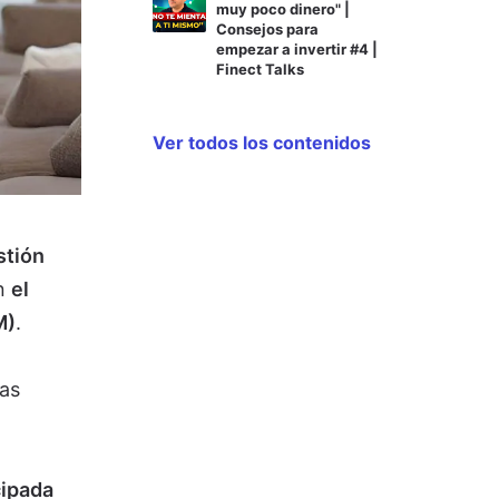
muy poco dinero" |
Consejos para
empezar a invertir #4 |
Finect Talks
Ver todos los contenidos
stión
on
el
M)
.
zas
cipada