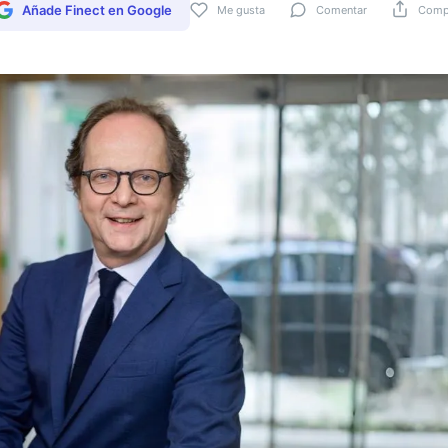
Añade Finect en Google
Me gusta
Comentar
Compa