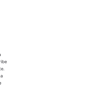
a
ribe
te.
ha
e