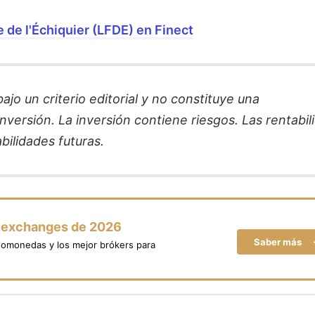
 de l'Échiquier (LFDE) en Finect
jo un criterio editorial y no constituye una
versión. La inversión contiene riesgos. Las rentabil
bilidades futuras.
y exchanges de 2026
Saber más
tomonedas y los mejor brókers para