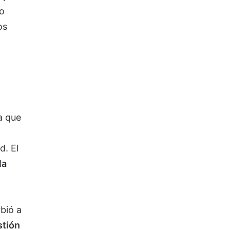
o
os
va que
d. El
la
bió a
stión