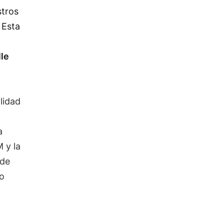
stros
 Esta
le
lidad
a
 y la
 de
o