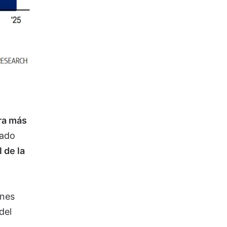
fra más
cado
 de la
ones
del