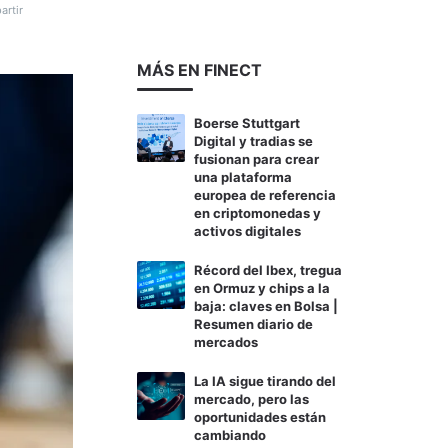
rtir
MÁS EN FINECT
Boerse Stuttgart
Digital y tradias se
fusionan para crear
una plataforma
europea de referencia
en criptomonedas y
activos digitales
Récord del Ibex, tregua
en Ormuz y chips a la
baja: claves en Bolsa |
Resumen diario de
mercados
La IA sigue tirando del
mercado, pero las
oportunidades están
cambiando