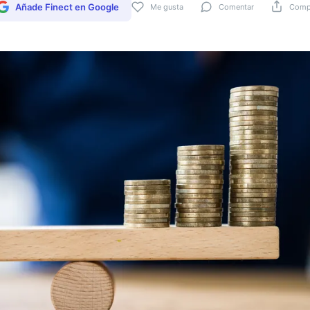
Añade Finect en Google
Me gusta
Comentar
Compa