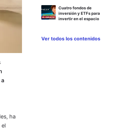
Cuatro fondos de
inversión y ETFs para
invertir en el espacio
Ver todos los contenidos
s
n
 a
les, ha
 el