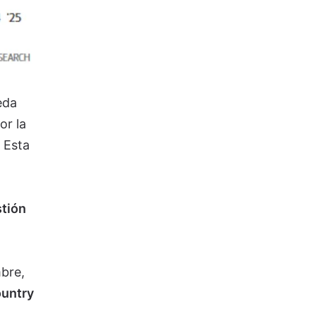
eda
or la
. Esta
stión
mbre,
ountry