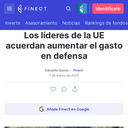
Identifícate
Invertir
Asesoramiento
Noticias
Rankings de fondos
Los líderes de la UE
acuerdan aumentar el gasto
en defensa
Eduardo García
Finect
7 de marzo de 2025
Añade Finect en Google