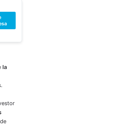
e
esa
e
la
s.
vestor
s
 de