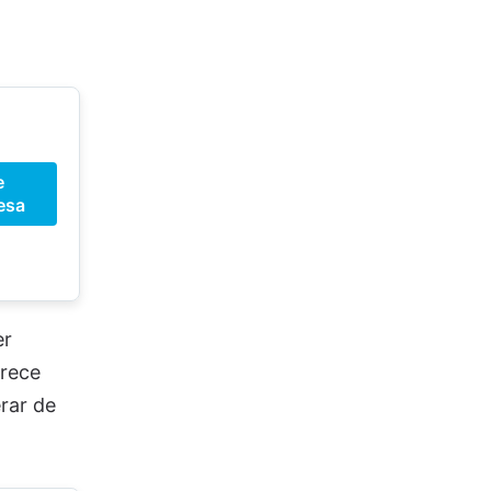
e
esa
er
rece
rar de