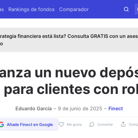
as
Rankings de fondos
Comparador
rategia financiera está lista? Consulta GRATIS con un ases
do
lanza un nuevo depós
 para clientes con r
Eduardo García
9 de junio de 2025
Finect
Añade Finect en Google
Me gusta
Comentar
Compa