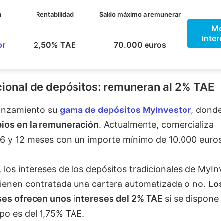
a
Rentabilidad
Saldo máximo a remunerar
M
inter
or
2,50% TAE
70.000 euros
ional de depósitos: remuneran al 2% TAE
lanzamiento su
gama de depósitos MyInvestor
, dond
ios en la remuneración
. Actualmente, comercializa
 6 y 12 meses con un importe mínimo de 10.000 euro
, los intereses de los depósitos tradicionales de MyIn
e tienen contratada una cartera automatizada o no.
Lo
eses ofrecen unos intereses del 2% TAE
si se dispone
tipo es del 1,75% TAE.