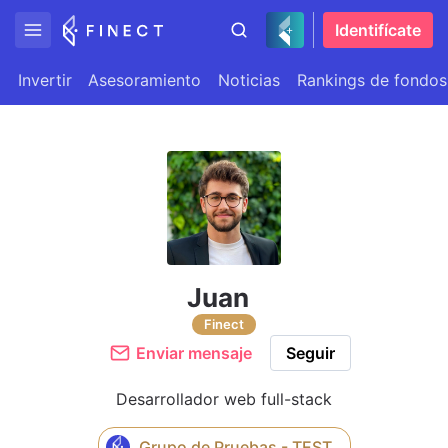
Identifícate
Invertir
Asesoramiento
Noticias
Rankings de fondos
Juan
Finect
Enviar mensaje
Seguir
Desarrollador web full-stack
Grupo de Pruebas - TEST.