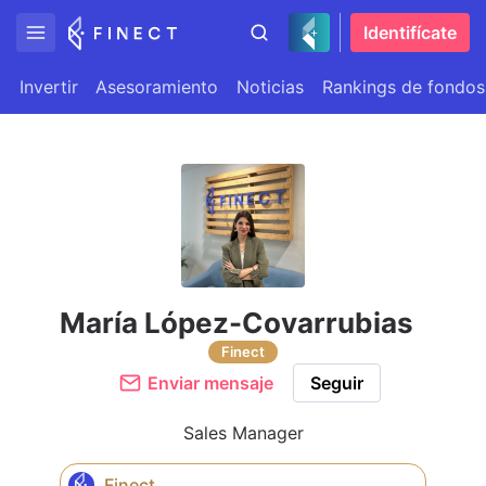
Identifícate
Invertir
Asesoramiento
Noticias
Rankings de fondos
María López-Covarrubias
Finect
Enviar mensaje
Seguir
Sales Manager
Finect