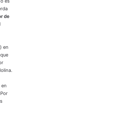
no es
erda
or de
d
) en
 que
or
olina.
 en
 Por
s