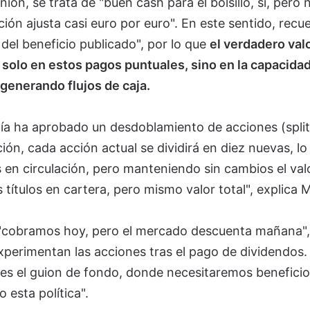
ión, se trata de "buen cash para el bolsillo, sí, pero 
cción ajusta casi euro por euro". En este sentido, recu
 del beneficio publicado", por lo que
el verdadero val
solo en estos pagos puntuales, sino en la capacida
 generando flujos de caja.
ía ha aprobado un desdoblamiento de acciones (split
ón, cada acción actual se dividirá en diez nuevas, lo
 en circulación, pero manteniendo sin cambios el val
 títulos en cartera, pero mismo valor total", explica M
e "cobramos hoy, pero el mercado descuenta mañana",
experimentan las acciones tras el pago de dividendos.
 es el guion de fondo, donde necesitaremos beneficio
 esta política".