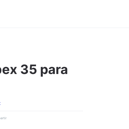
bex 35 para
Comentar
t
rtir