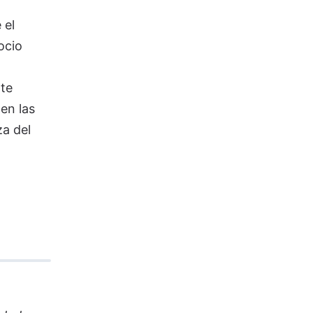
 el
ocio
te
en las
za del