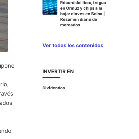
Récord del Ibex, tregua
en Ormuz y chips a la
baja: claves en Bolsa |
Resumen diario de
mercados
Ver todos los contenidos
supone
INVERTIR EN
rio,
Dividendos
través
iados
dendo