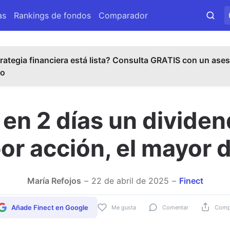
as
Rankings de fondos
Comparador
rategia financiera está lista? Consulta GRATIS con un ases
do
n 2 días un dividen
or acción, el mayor d
María Refojos
22 de abril de 2025
Finect
Añade Finect en Google
Me gusta
Comentar
Compa