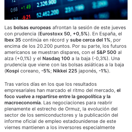
Las
bolsas europeas
afrontan la sesión de este jueves
con prudencia (
Eurostoxx 50, +0,5%
). En España, el
Ibex 35
continúa en récord y
sube cerca del 1%
, por
encima de los 20.200 puntos. Por su parte, los futuros
americanos se muestran dispares, con el
S&P 500
al
alza (+0,1%) y el
Nasdaq
100
a la baja (-0,3%). Una
prudencia que viene con las bolsas asiáticas a la baja
(
Kospi
coreano,
-5%
;
Nikkei
225
japonés,
-1%
).
Tras varios días en los que los resultados
empresariales han marcado el ritmo del mercado,
el
foco vuelve a repartirse entre la geopolítica y la
macroeconomía
. Las negociaciones para reabrir
plenamente el estrecho de Ormuz, la evolución del
sector de los semiconductores y la publicación del
informe oficial de empleo estadounidense de este
viernes mantienen a los inversores especialmente