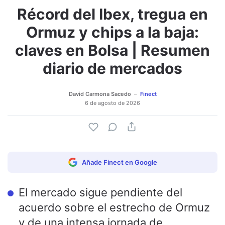
Récord del Ibex, tregua en
Adjuntar imagen
Comentar
Ormuz y chips a la baja:
claves en Bolsa | Resumen
diario de mercados
David Carmona Sacedo
Finect
6 de agosto de 2026
Añade Finect en Google
El mercado sigue pendiente del
acuerdo sobre el estrecho de Ormuz
y de una intensa jornada de